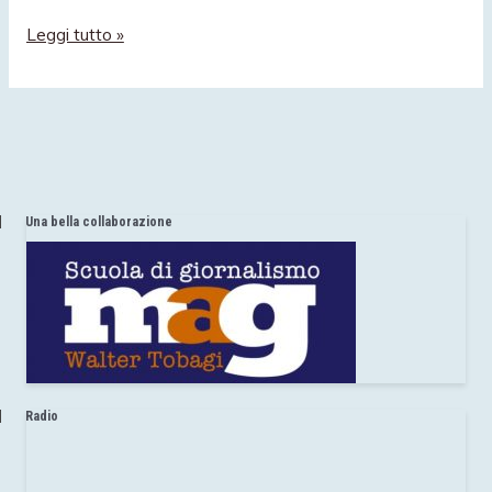
Maestra
Leggi tutto »
Monica:
“Ecco
i
coniglietti
di
Pasqua”
Una bella collaborazione
Radio