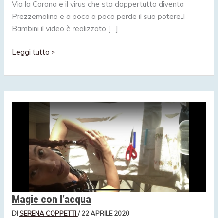
Via la Corona e il virus che sta dappertutto diventa
Prezzemolino e a poco a poco perde il suo potere..!
Bambini il video è realizzato […]
Prezzemolino,
Leggi tutto »
il
virus
senza
la
corona
ha
meno
potere!
Magie con l’acqua
DI
SERENA COPPETTI
/
22 APRILE 2020