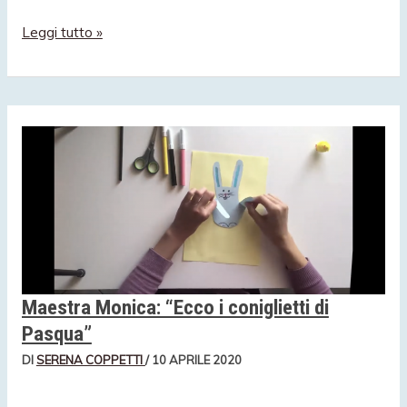
Magie
Leggi tutto »
con
l’acqua
Maestra Monica: “Ecco i coniglietti di
Pasqua”
DI
SERENA COPPETTI
/
10 APRILE 2020