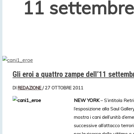
11 settembre
Gli eroi a quattro zampe dell’11 settemb
DI
REDAZIONE
/
27 OTTOBRE 2011
NEW
YORK
– S’intitola Retr
l’esposizione alla Saul Galle
mostra i cani dell’unità d’e
successive all’attacco terro
per la ricerca delle vittime e