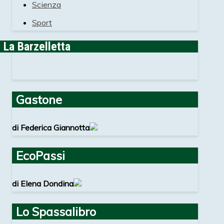
Scienza
Sport
La Barzelletta
Gastone
di Federica Giannotta
EcoPassi
di Elena Dondina
Lo Spassalibro