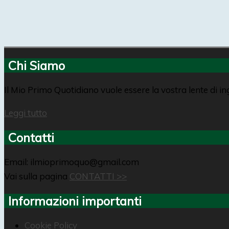
Chi Siamo
Il Mio Primo Quotidiano vuole essere la vostra lente di i
Leggi tutto
Contatti
Email: ilmioprimoquo@gmail.com
Vai sulla pagina
CONTATTI >>
Informazioni importanti
Cookie Policy