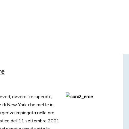
re
ieved, ovvero “recuperati”,
ry di New York che mette in
mergenza impiegata nelle ore
ristico dell’11 settembre 2001
 dei sopravvissuti sotto le