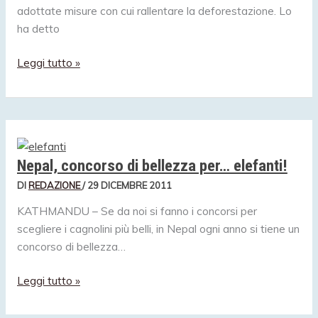
adottate misure con cui rallentare la deforestazione. Lo
ha detto
Elefante
Leggi tutto »
di
Sumatra
a
rischio
estinzione
Nepal, concorso di bellezza per… elefanti!
DI
REDAZIONE
/
29 DICEMBRE 2011
KATHMANDU – Se da noi si fanno i concorsi per
scegliere i cagnolini più belli, in Nepal ogni anno si tiene un
concorso di bellezza…
Nepal,
Leggi tutto »
concorso
di