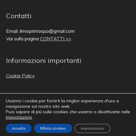
Contatti
Email: ilmioprimoquo@gmail.com
Vai sulla pagina
CONTATTI >>
Informazioni importanti
Cookie Policy
Usiamo i cookie per fornirti la miglior esperienza d'uso e
navigazione sul nostro sito web.
Puoi sapere di più sulle cookies che usiamo o disattivarle nelle
impostazioni
.
Copyright © 2011-2026 Il Mio Primo Quotidiano
Accetta
Rifiuta cookies
Impostazioni
Webmaster :
Jaume Garcia