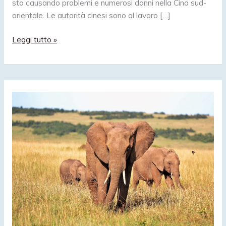
sta causando problemi e numerosi danni nella Cina sud-
orientale. Le autorità cinesi sono al lavoro […]
In
Leggi tutto »
Cina
un
branco
di
15
elefanti
erranti
avanza
sulle
città