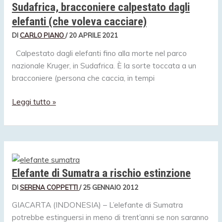
Sudafrica, bracconiere calpestato dagli
elefanti (che voleva cacciare)
DI
CARLO PIANO
/
20 APRILE 2021
Calpestato dagli elefanti fino alla morte nel parco
nazionale Kruger, in Sudafrica. È la sorte toccata a un
bracconiere (persona che caccia, in tempi
Sudafrica,
Leggi tutto »
bracconiere
calpestato
dagli
elefanti
(che
Elefante di Sumatra a rischio estinzione
voleva
cacciare)
DI
SERENA COPPETTI
/
25 GENNAIO 2012
GIACARTA (INDONESIA) – L’elefante di Sumatra
potrebbe estinguersi in meno di trent’anni se non saranno