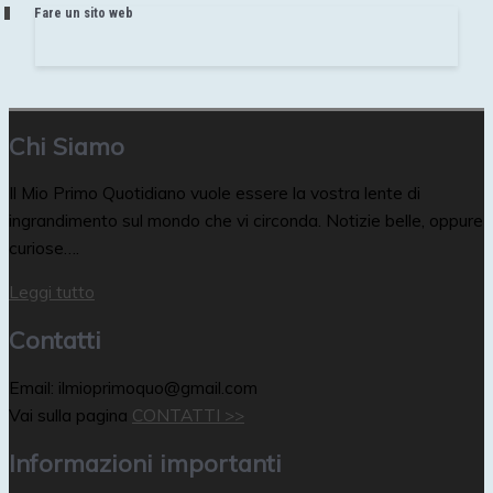
Fare un sito web
Chi Siamo
Il Mio Primo Quotidiano vuole essere la vostra lente di
ingrandimento sul mondo che vi circonda. Notizie belle, oppure
curiose….
Leggi tutto
Contatti
Email: ilmioprimoquo@gmail.com
Vai sulla pagina
CONTATTI >>
Informazioni importanti