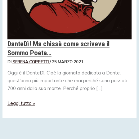
DanteDì! Ma chissà come scriveva il
Sommo Poeta…
DI
SERENA COPPETTI
/
25 MARZO 2021
Oggi è il DanteDì. Cioè la giornata dedicata a Dante,
quest’anno più importante che mai perché sono passati
700 anni dalla sua morte. Perché proprio […]
DanteDì!
Leggi tutto »
Ma
chissà
come
scriveva