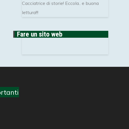
Cacciatrice di storie! Eccola.. e buona
lettura!!!
Fare un sito web
rtanti