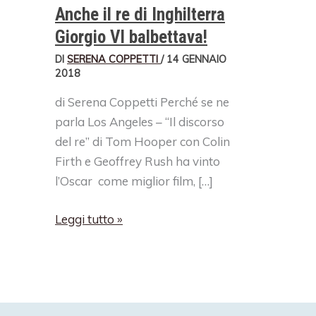
Anche il re di Inghilterra
Giorgio VI balbettava!
DI
SERENA COPPETTI
/
14 GENNAIO
2018
di Serena Coppetti Perché se ne
parla Los Angeles – “Il discorso
del re” di Tom Hooper con Colin
Firth e Geoffrey Rush ha vinto
l’Oscar come miglior film, […]
Anche
Leggi tutto »
il
re
di
Inghilterra