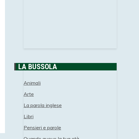
LA BUSSOLA
Animali
Arte
La parola inglese
Libri
Pensieri e parole
Quando avevo la tua età