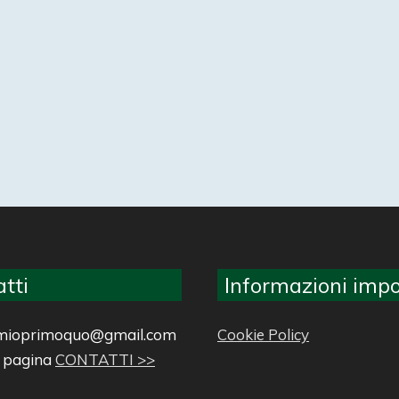
tti
Informazioni impo
ilmioprimoquo@gmail.com
Cookie Policy
a pagina
CONTATTI >>