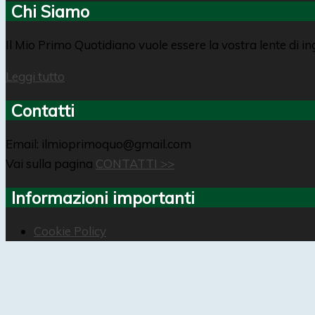
Chi Siamo
Il Mio Primo Quotidiano vuole essere la vostra lente di i
Leggi tutto
Contatti
Email: ilmioprimoquo@gmail.com
Vai sulla pagina
CONTATTI >>
Informazioni importanti
Cookie Policy