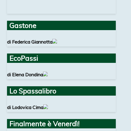
Gastone
di Federica Giannotta
EcoPassi
di Elena Dondina
Lo Spassalibro
di Lodovica Cima
Finalmente è Venerdì!