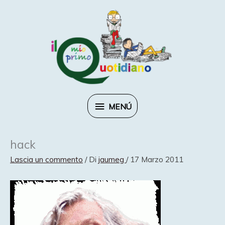
Vai
al
contenuto
MENÚ
MENÚ
hack
Lascia un commento
/ Di
jaumeg
/
17 Marzo 2011