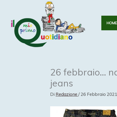
Vai
al
contenuto
HOME
26 febbraio… na
jeans
Di
Redazione
/
26 Febbraio 202