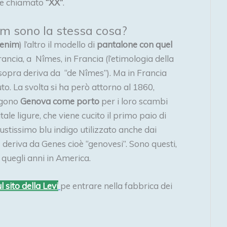
nte chiamato
“XX”
.
im sono la stessa cosa?
denim
) l’altro il modello di
pantalone con quel
Francia, a Nîmes, in Francia (l’etimologia della
opra deriva da “de Nîmes”). Ma in Francia
o. La svolta si ha però attorno al 1860,
lgono
Genova come porto
per i loro scambi
pitale ligure, che viene cucito il primo paio di
bustissimo blu indigo utilizzato anche dai
deriva da Genes cioè “genovesi”. Sono questi,
 quegli anni in America.
 sito della Levi
pe entrare nella fabbrica dei