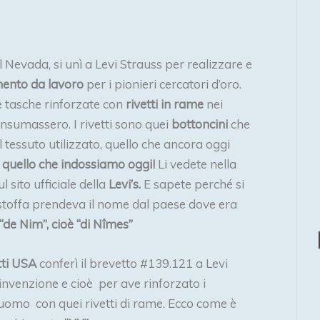
 Nevada, si unì a Levi Strauss per realizzare e
mento da lavoro
per i pionieri cercatori d’oro.
e tasche rinforzate con
rivetti in rame
nei
onsumassero. I rivetti sono quei
bottoncini
che
Il tessuto utilizzato, quello che ancora oggi
quello che indossiamo oggi!
Li vedete nella
 sito ufficiale della
Levi’s.
E sapete perché si
stoffa prendeva il nome dal paese dove era
“de Nim”, cioè “di Nîmes”
tti USA
conferì il brevetto #139.121 a Levi
’invenzione e cioè per ave rinforzato i
uomo con quei rivetti di rame. Ecco come è