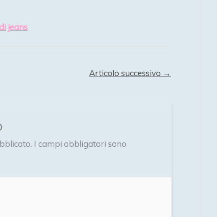
di jeans
Articolo successivo
→
o
bblicato.
I campi obbligatori sono