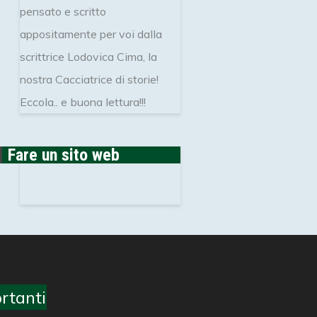
pensato e scritto
appositamente per voi dalla
scrittrice Lodovica Cima, la
nostra Cacciatrice di storie!
Eccola.. e buona lettura!!!
Fare un sito web
rtanti