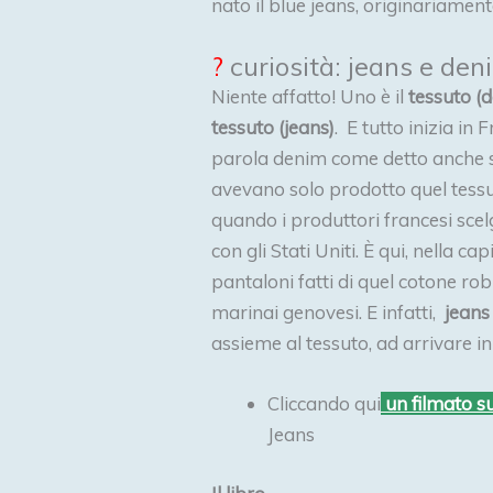
nato il blue jeans, originariame
?
curiosità: jeans e den
Niente affatto! Uno è il
tessuto (
tessuto (jeans)
. E tutto inizia in 
parola denim come detto anche s
avevano solo prodotto quel tessut
quando i produttori francesi sce
con gli Stati Uniti. È qui, nella ca
pantaloni fatti di quel cotone ro
marinai genovesi. E infatti,
jeans
assieme al tessuto, ad arrivare in
Cliccando qui
un filmato sul
Jeans