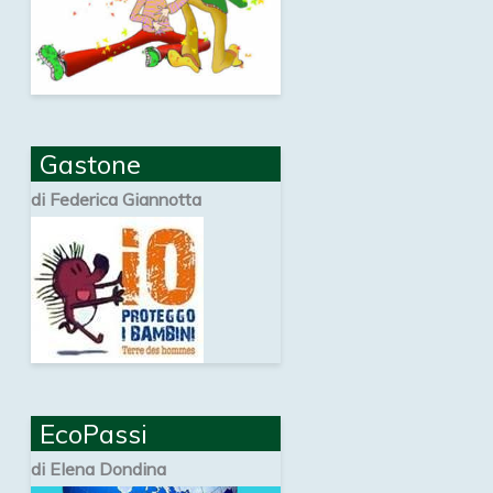
Gastone
di Federica Giannotta
EcoPassi
di Elena Dondina