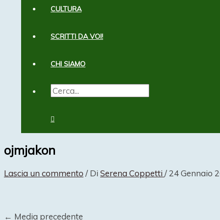
CULTURA
SCRITTI DA VOI!
CHI SIAMO
CERCA:
CERCA
ojmjakon
Lascia un commento
/ Di
Serena Coppetti
/
24 Gennaio 
←
Media precedente