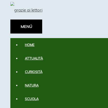
Vai
al
contenuto
MENÚ
MENÚ
HOME
ATTUALITÀ
CURIOSITÀ
NATURA
SCUOLA