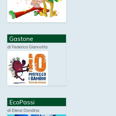
Gastone
di Federica Giannotta
EcoPassi
di Elena Dondina