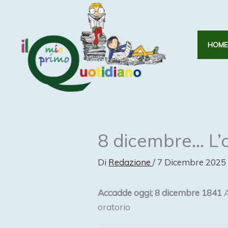
Vai
al
contenuto
HOME
8 dicembre… L’
Di
Redazione
/
7 Dicembre 2025
Accadde oggi; 8 dicembre 1841
A
oratorio