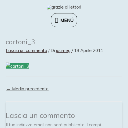
Vai
al
contenuto
MENÚ
MENÚ
cartoni_3
Lascia un commento
/ Di
jaumeg
/
19 Aprile 2011
←
Media precedente
Lascia un commento
Il tuo indirizzo email non sarà pubblicato.
I campi