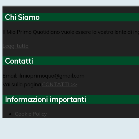
Chi Siamo
Il Mio Primo Quotidiano vuole essere la vostra lente di i
Leggi tutto
Contatti
Email: ilmioprimoquo@gmail.com
Vai sulla pagina
CONTATTI >>
Informazioni importanti
Cookie Policy