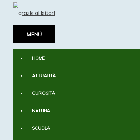
Vai
al
contenuto
MENÚ
MENÚ
HOME
ATTUALITÀ
CURIOSITÀ
NATURA
SCUOLA