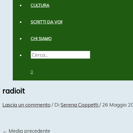
CULTURA
SCRITTI DA VOI!
CHI SIAMO
CERCA:
CERCA
radioit
Lascia un commento
/ Di
Serena Coppetti
/
26 Maggio 2
←
Media precedente