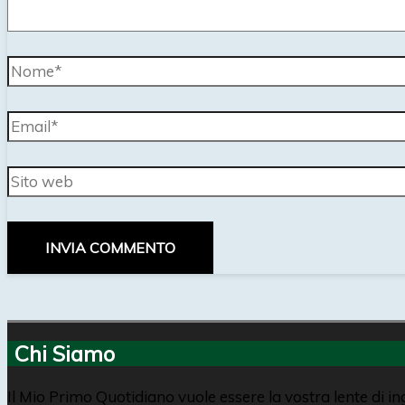
Nome*
Email*
Sito
web
Chi Siamo
Il Mio Primo Quotidiano vuole essere la vostra lente di i