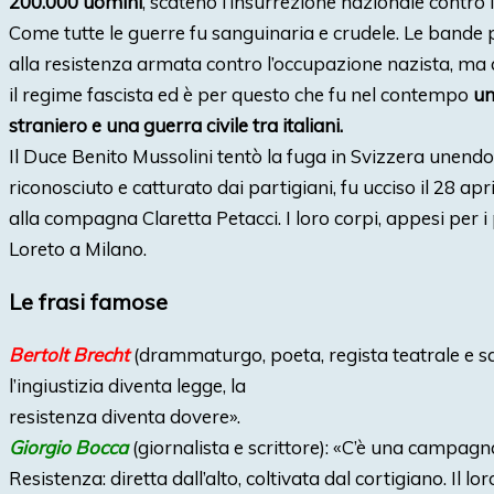
200.000 uomini
, scatenò l’insurrezione nazionale contro i
Come tutte le guerre fu sanguinaria e crudele. Le bande 
alla resistenza armata contro l’occupazione nazista, ma
il regime fascista ed è per questo che fu nel contempo
un
straniero e una guerra civile tra italiani.
Il Duce Benito Mussolini tentò la fuga in Svizzera unend
riconosciuto e catturato dai partigiani, fu ucciso il 28 ap
alla compagna Claretta Petacci. I loro corpi, appesi per i 
Loreto a Milano.
Le frasi famose
Bertolt Brecht
(drammaturgo, poeta, regista teatrale e s
l’ingiustizia diventa legge, la
resistenza diventa dovere».
Giorgio Bocca
(giornalista e scrittore): «C’è una campagn
Resistenza: diretta dall’alto, coltivata dal cortigiano. Il lo