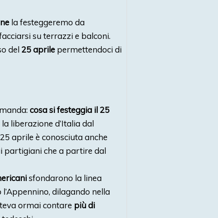
one
la festeggeremo da
acciarsi su terrazzi e balconi.
so del
25 aprile
permettendoci di
domanda:
cosa si festeggia il 25
la liberazione d’Italia dal
 25 aprile è conosciuta anche
 partigiani che a partire dal
mericani
sfondarono la linea
o l’Appennino, dilagando nella
poteva ormai contare
più di