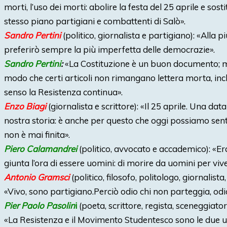
morti, l’uso dei morti: abolire la festa del 25 aprile e sos
stesso piano partigiani e combattenti di Salò».
Sandro Pertini
(politico, giornalista e partigiano): «Alla p
preferirò sempre la più imperfetta delle democrazie».
Sandro Pertini
:
«La Costituzione è un buon documento; ma
modo che certi articoli non rimangano lettera morta, inch
senso la Resistenza continua».
Enzo Biagi
(giornalista e scrittore): «Il 25 aprile. Una dat
nostra storia: è anche per questo che oggi possiamo senti
non è mai finita».
Piero Calamandrei
(politico, avvocato e accademico): «Era 
giunta l’ora di essere uomini: di morire da uomini per viv
Antonio Gramsci
(politico, filosofo, politologo, giornalista,
«Vivo, sono partigiano.Perciò odio chi non parteggia, odio 
Pier Paolo Pasolin
i
(poeta, scrittore, regista, sceneggiat
«La Resistenza e il Movimento Studentesco sono le due 