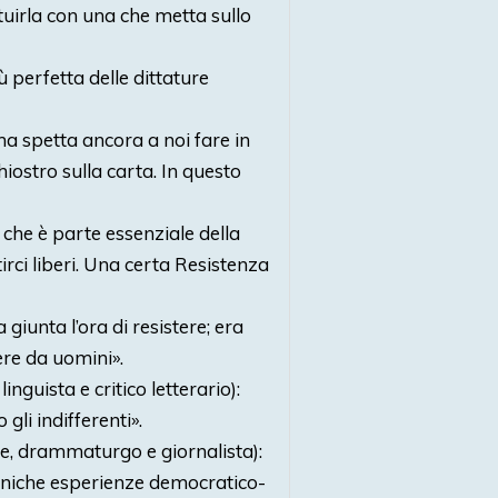
tituirla con una che metta sullo
iù perfetta delle dittature
 spetta ancora a noi fare in
iostro sulla carta. In questo
a che è parte essenziale della
rci liberi. Una certa Resistenza
giunta l’ora di resistere; era
ere da uomini».
 linguista e critico letterario):
gli indifferenti».
ore, drammaturgo e giornalista):
uniche esperienze democratico-