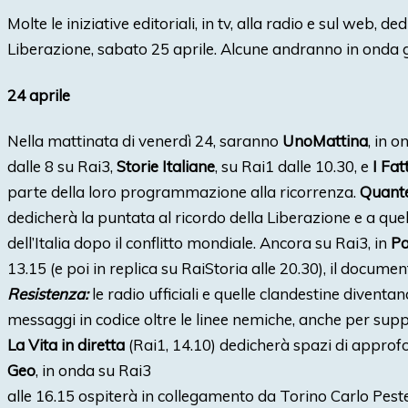
Molte le iniziative editoriali, in tv, alla radio e sul web, d
Liberazione, sabato 25 aprile. Alcune andranno in onda gi
24 aprile
Nella mattinata di venerdì 24, saranno
UnoMattina
, in o
dalle 8 su Rai3,
Storie
Italiane
, su Rai1 dalle 10.30, e
I Fat
parte della loro programmazione alla ricorrenza.
Quante
dedicherà la puntata al ricordo della Liberazione e a quel
dell’Italia dopo il conflitto mondiale. Ancora su Rai3, in
Pa
13.15 (e poi in replica su RaiStoria alle 20.30), il docume
Resistenza:
le radio ufficiali e quelle clandestine divent
messaggi in codice oltre le linee nemiche, anche per suppo
La Vita in diretta
(Rai1, 14.10) dedicherà spazi di approf
Geo
, in onda su Rai3
alle 16.15 ospiterà in collegamento da Torino Carlo Pestel