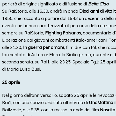
parlerà di origine,significato e diffusione di
Bella Ciao
.
Su RaiStoria, alle 16.30, andrà in onda
Dieci anni di vita i
1955, che racconta a partire dal 1943 un decennio della no
eventi che hanno caratterizzato il percorso della nazione
sempre su RaiStoria,
Fighting Paisanos
, documentario d’
Liberazione dai giovani combattenti italo-americani. Tor
alle 21.20,
In guerra per amore
, film di e con Pif, che ra
tormentata di Arturo e Flora, la Sicilia prima, durante e d
seconda serata, su Rai1, alle 23.25, Speciale Tg1: 25 apri
di Maria Luisa Busi.
25 aprile
Nel giorno dell’anniversario, sabato 25 aprile le rievocaz
Rai1, con uno spazio dedicato all’interno di
UnoMattina i
RaiMovie, alle 8.35, con la messa in onda del film
Nascita