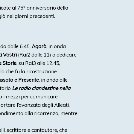
edicate al 75° anniversario della
à nei giorni precedenti.
nda dalle 6.45,
Agorà
, in onda
ti Vostri
(Rai2 dalle 11) a dedicare
 Storie
, su Rai3 alle 12.45,
la che fu la ricostruzione
ssato e Presente
, in onda alle
ntario
Le radio clandestine nella
ano i mezzi per comunicare
rtare l’avanzata degli Alleati.
ondimento alla ricorrenza, mentre
li, scrittore e cantautore, che