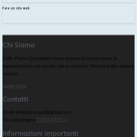
Fare un sito web
Chi Siamo
Il Mio Primo Quotidiano vuole essere la vostra lente di
ingrandimento sul mondo che vi circonda. Notizie belle, oppure
curiose….
Leggi tutto
Contatti
Email: ilmioprimoquo@gmail.com
Vai sulla pagina
CONTATTI >>
Informazioni importanti