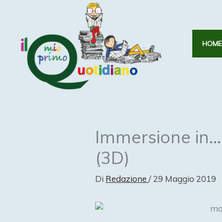
Vai
al
contenuto
HOME
Immersione in…
(3D)
Di
Redazione
/
29 Maggio 2019