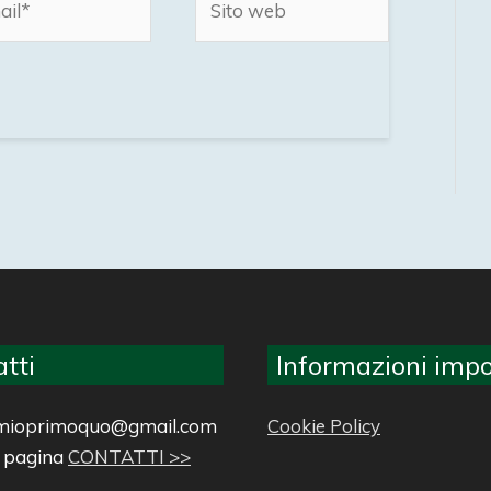
web
tti
Informazioni impo
ilmioprimoquo@gmail.com
Cookie Policy
a pagina
CONTATTI >>