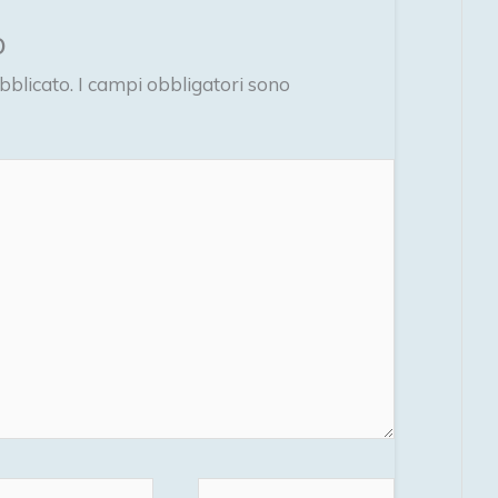
o
bblicato.
I campi obbligatori sono
l*
Sito