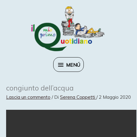
Vai
al
contenuto
MENÚ
MENÚ
congiunto dell’acqua
Lascia un commento
/ Di
Serena Coppetti
/
2 Maggio 2020