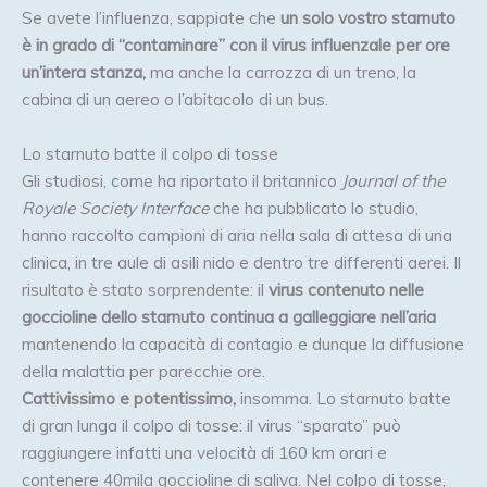
Se avete l’influenza, sappiate che
un solo vostro starnuto
è in grado di “contaminare” con il virus influenzale per ore
un’intera stanza,
ma anche la carrozza di un treno, la
cabina di un aereo o l’abitacolo di un bus.
Lo starnuto batte il colpo di tosse
Gli studiosi, come ha riportato il britannico
Journal of the
Royale Society Interface
che ha pubblicato lo studio,
hanno raccolto campioni di aria nella sala di attesa di una
clinica, in tre aule di asili nido e dentro tre differenti aerei. Il
risultato è stato sorprendente: il
virus contenuto nelle
goccioline dello starnuto continua a galleggiare nell’aria
mantenendo la capacità di contagio e dunque la diffusione
della malattia per parecchie ore.
Cattivissimo e potentissimo,
insomma. Lo starnuto batte
di gran lunga il colpo di tosse: il virus “sparato” può
raggiungere infatti una velocità di 160 km orari e
contenere 40mila goccioline di saliva. Nel colpo di tosse,