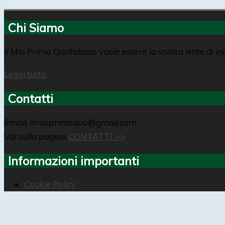
Chi Siamo
Il Mio Primo Quotidiano vuole essere la vostra lente di i
Leggi tutto
Contatti
Email: ilmioprimoquo@gmail.com
Vai sulla pagina
CONTATTI >>
Informazioni importanti
Cookie Policy