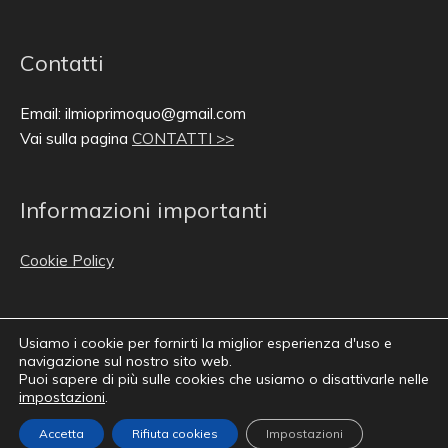
Contatti
Email: ilmioprimoquo@gmail.com
Vai sulla pagina
CONTATTI >>
Informazioni importanti
Cookie Policy
Usiamo i cookie per fornirti la miglior esperienza d'uso e
navigazione sul nostro sito web.
Puoi sapere di più sulle cookies che usiamo o disattivarle nelle
impostazioni
.
Copyright © 2011-2026 Il Mio Primo Quotidiano
Accetta
Rifiuta cookies
Impostazioni
Webmaster :
Jaume Garcia