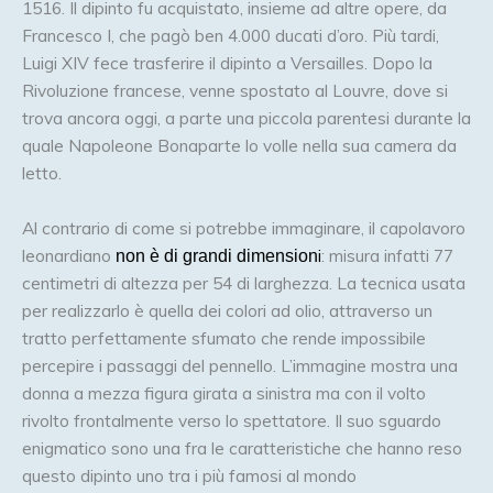
1516. Il dipinto fu acquistato, insieme ad altre opere, da
Francesco I, che pagò ben 4.000 ducati d’oro. Più tardi,
Luigi XIV fece trasferire il dipinto a Versailles. Dopo la
Rivoluzione francese, venne spostato al Louvre, dove si
trova ancora oggi, a parte una piccola parentesi durante la
quale Napoleone Bonaparte lo volle nella sua camera da
letto.
Al contrario di come si potrebbe immaginare, il capolavoro
leonardiano
i
: misura infatti 77
non è di grandi dimension
centimetri di altezza per 54 di larghezza. La tecnica usata
per realizzarlo è quella dei colori ad olio, attraverso un
tratto perfettamente sfumato che rende impossibile
percepire i passaggi del pennello. L’immagine mostra una
donna a mezza figura girata a sinistra ma con il volto
rivolto frontalmente verso lo spettatore. Il suo sguardo
enigmatico sono una fra le caratteristiche che hanno reso
questo dipinto uno tra i più famosi al mondo