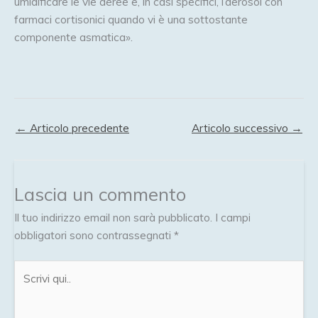
umidificare le vie aeree e, in casi specifici, l’aerosol con
farmaci cortisonici quando vi è una sottostante
componente asmatica».
←
Articolo precedente
Articolo successivo
→
Lascia un commento
Il tuo indirizzo email non sarà pubblicato.
I campi
obbligatori sono contrassegnati
*
Scrivi
qui..