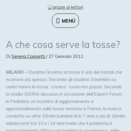
Vai
al
contenuto
MENÚ
MENÚ
A che cosa serve la tosse?
Di
Serena Coppetti
/
27 Gennaio 2011
MILANO
– Durante l’inverno la tosse è uno dei fastidi che
ricorrono più spesso. Secondo gli studiosi 3 bambini su
cento hanno la tosse “cronica” ossia non passa. Secondo
lo studio SIDRIA discusso in occasione dell’Expert Forum
in Pediatria, un incontro di aggiornamento e
approfondimento sulla tosse tenutosi a Parma, la ricerca
condotta su oltre 20mila bambini di 6-7 anni e più di 16mila
adolescenti tra 13 e i 14 anni rivela che il problema è
particolarmente diffuso nei bambini in sovrappeso, nelle