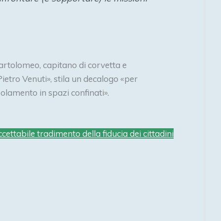
artolomeo, capitano di corvetta e
tro Venuti», stila un decalogo «per
isolamento in spazi confinati».
ccettabile tradimento della fiducia dei cittadini