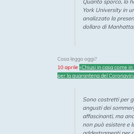
Quanto sporco, lo ha
York University
in u
analizzato la prese
dollaro di Manhatta
Cosa leggo oggi?
10 aprile
«Chiusi in casa come in
per la quarantena del Coronaviru
Sono costretti per gi
angusti dei sommergi
affascinanti, ma anc
non può esistere e l
addestramenti per af