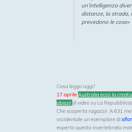
un’intelligenza dive
distanze, la strada, i
prevedono le cose»
Cosa leggo oggi?
17 aprile
Australia ecco la creat
abissi!
(il video su La Repubblica)
Che scoperta ragazzi! A 631 metri
occidentale un esemplare di
sifo
esperto questo invertebrato mar