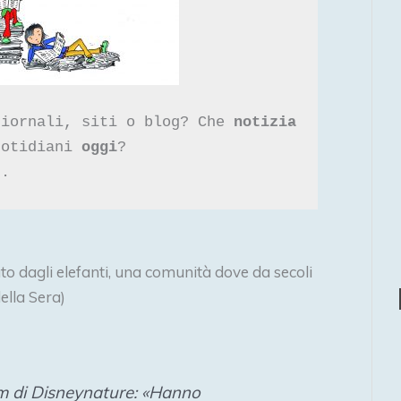
giornali, siti o blog? Che 
uotidiani 
oggi
? 

ato dagli elefanti, una comunità dove da secoli
ella Sera)
ilm di Disneynature: «Hanno