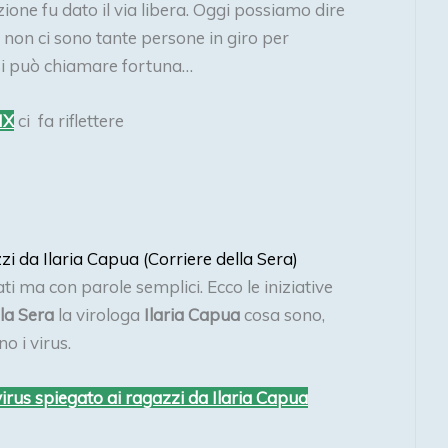
ione fu dato il via libera. Oggi possiamo dire
i non ci sono tante persone in giro per
 si può chiamare fortuna…
IX
ci fa riflettere
zzi da Ilaria Capua (Corriere della Sera)
ti ma con parole semplici. Ecco le iniziative
lla Sera
la virologa
Ilaria Capua
cosa sono,
o i virus.
 virus spiegato ai ragazzi da Ilaria Capua