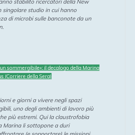
nno stabilito ricercatori della
New
n singolare studio in cui hanno
nza di microbi sulle banconote da un
n.
 un sommergibile»: il decalogo della Marina
s (Corriere della Sera)
orni e giorni a vivere negli spazi
bili, uno degli ambienti di lavoro più
he più estremi. Qui la claustrofobia
a Marina li sottopone a duri
frontare (e sopportare) le missioni