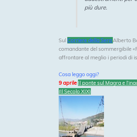
più dure.
Sul
Corriere della Sera
Alberto B
comandante del sommergibile «Pie
affrontare al meglio i periodi di 
Cosa leggo oggi?
9 aprile
Il ponte sul Magra e l’ina
(Il Secolo XIX)