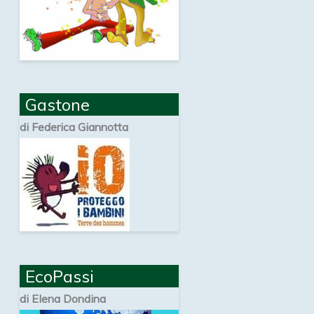
Gastone
di Federica Giannotta
EcoPassi
di Elena Dondina