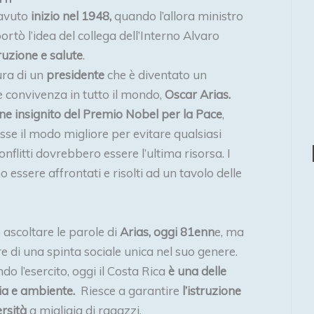
 avuto
inizio nel 1948,
quando l’allora ministro
tò l’idea del collega dell’Interno Alvaro
ruzione e salute
.
ura di un
presidente
che è diventato un
 convivenza in tutto il mondo,
Oscar Arias.
ne insignito del Premio Nobel per la Pace
,
sse il modo migliore per evitare qualsiasi
conflitti dovrebbero essere l’ultima risorsa. I
o essere affrontati e risolti ad un tavolo delle
 ascoltare le parole di
Arias, oggi 81enn
e, ma
 di una spinta sociale unica nel suo genere.
do l’esercito, oggi il Costa Rica
è una delle
ia e ambiente.
Riesce a garantire
l’istruzione
ersità
a migliaia di ragazzi.