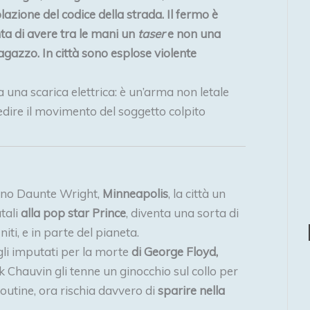
azione del codice della strada. Il fermo è
ta di avere tra le mani un
taser
e non una
agazzo. In città sono esplose violente
 una scarica elettrica: è un’arma non letale
pedire il movimento del soggetto colpito
cano Daunte Wright,
Minneapolis
, la città un
tali
alla pop star Prince
, diventa una sorta di
ti, e in parte del pianeta.
egli imputati per la morte
di George Floyd,
 Chauvin gli tenne un ginocchio sul collo per
outine, ora rischia davvero di
sparire nella