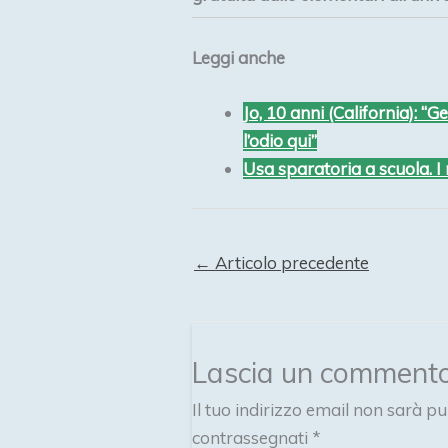
Leggi anche
Jo, 10 anni (California): “
l’odio qui”
Usa sparatoria a scuola. I
←
Articolo precedente
Lascia un comment
Il tuo indirizzo email non sarà pu
contrassegnati
*