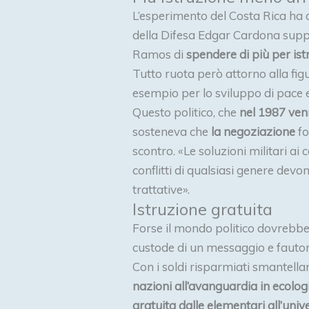
L’esperimento del Costa Rica ha
della Difesa Edgar Cardona suppor
Ramos di
spendere di più per ist
Tutto ruota però attorno alla fig
esempio per lo sviluppo di pace e
Questo politico, che
nel 1987 ven
sosteneva che
la negoziazione
fo
scontro. «Le soluzioni militari ai 
conflitti di qualsiasi genere devon
trattative».
Istruzione gratuita
Forse il mondo politico dovrebbe
custode di un messaggio e fautore
Con i soldi risparmiati smantellan
nazioni all’avanguardia in ecolog
gratuita dalle elementari all’univ