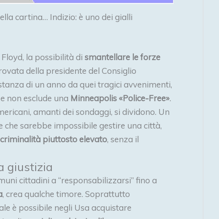
lla cartina… Indizio: è uno dei gialli
loyd, la possibilità di
smantellare le forze
vata della presidente del Consiglio
stanza di un anno da quei tragici avvenimenti,
 e non esclude una
Minneapolis «Police-Free»
.
mericani, amanti dei sondaggi, si dividono. Un
e che sarebbe impossibile gestire una città,
criminalità piuttosto elevato
, senza il
a giustizia
uni cittadini a “responsabilizzarsi” fino a
a
, crea qualche timore. Soprattutto
ale è possibile negli Usa acquistare