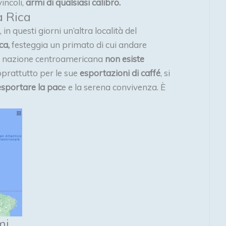
incoli,
armi di qualsiasi calibro.
a Rica
 in questi giorni un’altra località del
ca,
festeggia un primato di cui andare
a nazione centroamericana
non esiste
oprattutto per le sue
esportazioni di caffé
, si
esportare la pac
e e la serena convivenza. È
mi