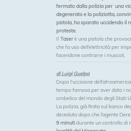
fermato dalla polizia per una viol
degenerato e la poliziotta, convin
pistola, ha sparato uccidendo il r
proteste.
Il
Taser
è una pistola che provoca
che fa uso dell’elettricità per im
facendone contrarre i muscoli.
di Luigi Guelpa
Dopo l’uccisione dell’afroameri
tempo famosa per aver dato i na
ombelico del mondo degli Stati Uni
La polizia, già finita sul banco d
deceduto dopo che l’agente Derek
9 minuti
durante un controllo di r
località del Minnesota
.