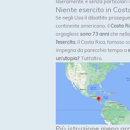
liberamente, e senza particolari v
Niente esercito in Cost
Se negli Usa il dibattito prosegue,
continente americano, il
Costa Ri
orgogliosi:
sono 73 anni
che nell
l’esercito.
Il Costa Rica, famoso s
impegna da parecchio tempo a
un’utopia?
Tutt’altro.
Più istruzione meno ar